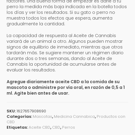
factores. Una buena forma de empezar es darle a tu
perro la medida más baja indicada en la botella todos
los días y ver los resultados. Si su gato o perro no
muestra todos los efectos que espera, aumenta
gradualmente la cantidad.
La capacidad de respuesta al Aceite de Cannabis
variará de un animal a otro. Algunos pueden mostrar
signos de equilibrio de inmediato, mientras que otros
tardarán más. Se sugiere mantener un régimen diario
durante dos o tres semanas, dando al Aceite de
Cannabis la oportunidad de acumularse antes de
evaluar los resultados.
Agregue diariamente aceite CBD a la comida de su
mascota o administre por vía oral, en razón de 0,5 a 1
ml. Agite bien antes de usar.
SKU:
1627657908690
Categorías:
Mascotas
,
Medicina Cannabica
,
Productos con
CBD
Etiquetas:
Aceite CBD
,
CBD
,
Perros