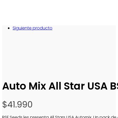
Siguiente producto
Auto Mix All Star USA B
$
41.990
BSF Seeds les presenta All Stars USA Automix. Un pack d