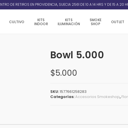
NTRO DE RETIROS EN PROVIDENCIA, SUECIA 2561 DE 10 A 14 HRS Y DE 15 A 20 H
KITS
KITS
SMOKE
CULTIVO
OUTLET
INDOOR
ILUMINACIÓN
SHOP
Bowl 5.000
$
5.000
SKU:
1577661258283
Categorías:
Accesorios Smokeshop
,
Flo