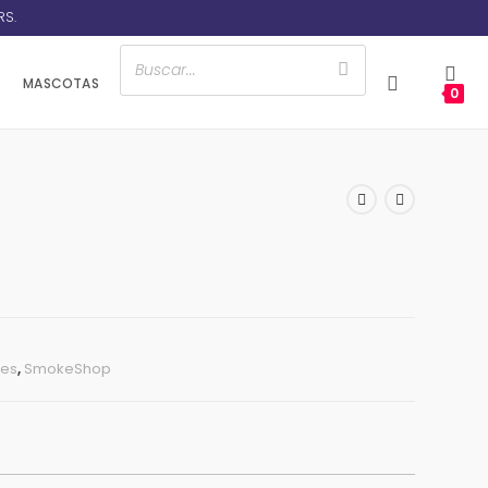
RS.
MASCOTAS
0
res
,
SmokeShop