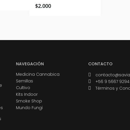
$
2.000
NAVEGACIÓN
CONTACTO
Medicina Cannabica
contacto@savia
Semillas
+56 9 5667 9294
e
Cultivo
Términos y Cond
Kits Indoor
Smoke Shop
és
Mundo Fungi
s