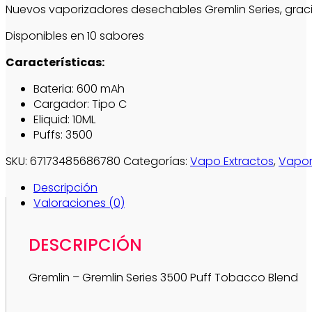
Nuevos vaporizadores desechables Gremlin Series, graci
Disponibles en 10 sabores
Características:
Bateria: 600 mAh
Cargador: Tipo C
Eliquid: 10ML
Puffs: 3500
SKU:
67173485686780
Categorías:
Vapo Extractos
,
Vapor
Descripción
Valoraciones (0)
DESCRIPCIÓN
Gremlin – Gremlin Series 3500 Puff Tobacco Blend