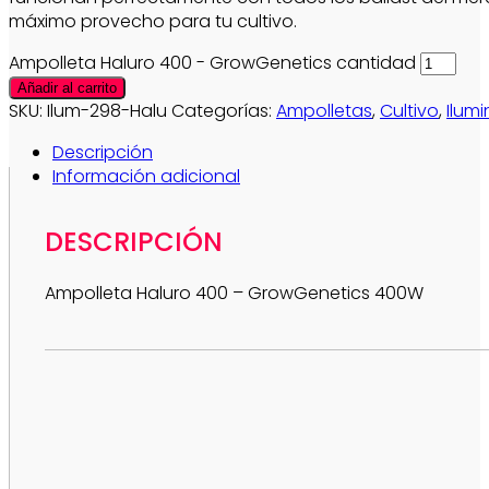
máximo provecho para tu cultivo.
Ampolleta Haluro 400 - GrowGenetics cantidad
Añadir al carrito
SKU:
Ilum-298-Halu
Categorías:
Ampolletas
,
Cultivo
,
Ilum
Descripción
Información adicional
DESCRIPCIÓN
Ampolleta Haluro 400 – GrowGenetics 400W