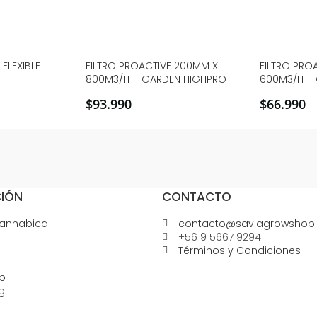
FLEXIBLE
FILTRO PROACTIVE 200MM X
FILTRO PRO
800M3/H – GARDEN HIGHPRO
600M3/H –
$
93.990
$
66.990
IÓN
CONTACTO
Cannabica
contacto@saviagrowshop.
+56 9 5667 9294
Términos y Condiciones
p
gi