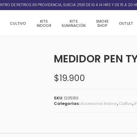
NTRO DE RETIROS EN PROVIDENCIA, SUECIA 2561 DE 10 A 14 HRS Y DE 15 A 20 H
KITS
KITS
SMOKE
CULTIVO
OUTLET
INDOOR
ILUMINACIÓN
SHOP
MEDIDOR PEN TY
$
19.900
SKU:
1235150
Categorías:
Accesorios Indoor
,
Cultivo
,
I