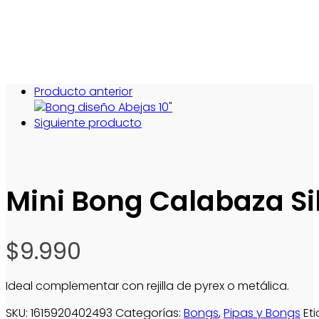
Producto anterior
Siguiente producto
Mini Bong Calabaza Si
$
9.990
Ideal complementar con rejilla de pyrex o metálica.
SKU:
1615920402493
Categorías:
Bongs
,
Pipas y Bongs
Et