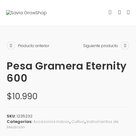
Producto anterior
Siguiente producto
Pesa Gramera Eternity
600
$
10.990
SKU:
1235232
Categorías:
Accesorios Indoor
,
Cultivo
,
Instrumentos de
Medición