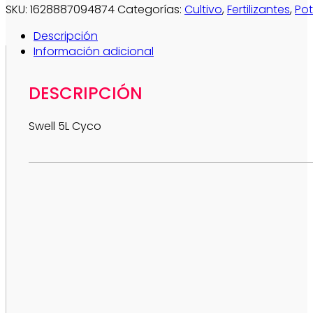
SKU:
1628887094874
Categorías:
Cultivo
,
Fertilizantes
,
Po
Descripción
Información adicional
DESCRIPCIÓN
Swell 5L Cyco