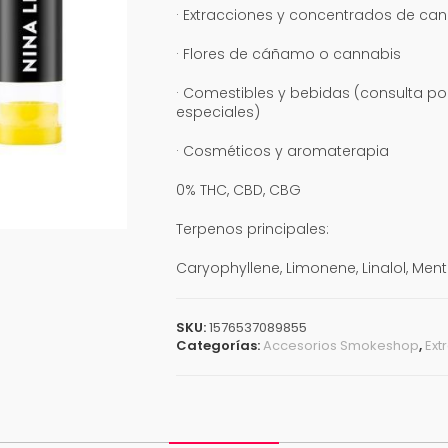
· Extracciones y concentrados de canna
· Flores de cáñamo o cannabis
· Comestibles y bebidas (consulta po
especiales)
· Cosméticos y aromaterapia
0% THC, CBD, CBG
Terpenos principales:
Caryophyllene, Limonene, Linalol, Ment
SKU:
1576537089855
Categorías:
Accesorios Smokeshop
,
Ext