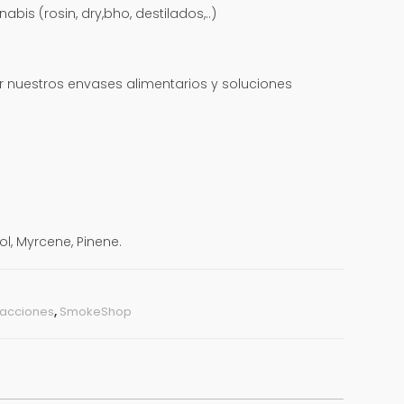
bis (rosin, dry,bho, destilados,..)
r nuestros envases alimentarios y soluciones
ol, Myrcene, Pinene.
racciones
,
SmokeShop