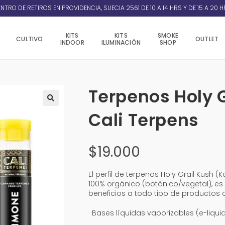
NTRO DE RETIROS EN PROVIDENCIA, SUECIA 2561 DE 10 A 14 HRS Y DE 15 A 20 H
KITS
KITS
SMOKE
CULTIVO
OUTLET
INDOOR
ILUMINACIÓN
SHOP
Terpenos Holy G
Cali Terpens
$
19.000
El perfil de terpenos Holy Grail Kush (
100% orgánico (botánico/vegetal), es
beneficios a todo tipo de productos
· Bases líquidas vaporizables (e-liqui