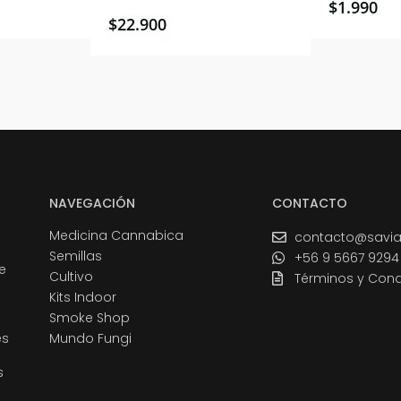
$
1.990
$
22.900
NAVEGACIÓN
CONTACTO
Medicina Cannabica
contacto@savia
Semillas
+56 9 5667 9294
e
Cultivo
Términos y Cond
Kits Indoor
Smoke Shop
és
Mundo Fungi
s