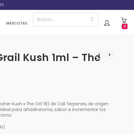
RS.
MASCOTAS
0
rail Kush 1ml – The
Kosher Kush x The OG 18) de Cali Terpenes, de origen
 ideal para añadiraroma, sabor e incrementar los
 cómo:
ds)