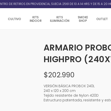
NTRO DE RETIROS EN PROVIDENCIA, SUECIA 2561 DE 10 A 14 HRS Y DE 15 A 20 H
KITS
KITS
SMOKE
CULTIVO
OUTLET
INDOOR
ILUMINACIÓN
SHOP
ARMARIO PROB
HIGHPRO (240X
$
202.990
VERSIÓN BÁSICA PROBOX 240L
240 x 120 x 200 cm
Tejido resistente de Nylon 420D
Estructura patentada, resistente y est