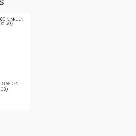
S
0 GARDEN
160)