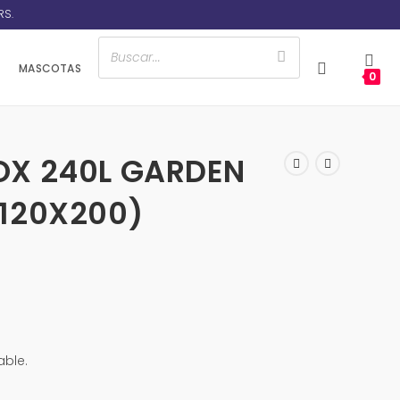
RS.
MASCOTAS
0
OX 240L GARDEN
120X200)
able.