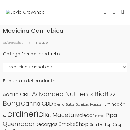
Medicina Cannabica
Savia GrowShop
Producto
Categorías del producto
Etiquetas del producto
BioBizz
Advanced Nutrients
Aceite CBD
Bong
Canna
CBD
Iluminación
Crema
Gatos
Gomitas
Hongos
Jardinería
Kit
Maceta
Pipa
Moledor
Perros
Quemador
SmokeShop
Recargas
Snuffer
Top Crop