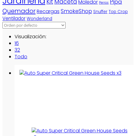
Jardinería
Kit
Maceta
Pipa
Moledor
Perros
Quemador
SmokeShop
Recargas
Snuffer
Top Crop
Ventilador
Wonderland
Visualización:
16
32
Todo