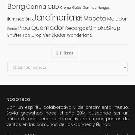
Bong
Canna
CBD
Crema
Gatos
Gomitas
Hongos
Jardinería
Kit
Maceta
Moledor
Iluminación
Quemador
Pipa
SmokeShop
Recargas
Perros
Ventilador
Snuffer
Top Crop
Wonderland
Filtrar
NOSOTROS
Con un espíritu colaborativo y de crecimiento mutuo,
Savia growshop nace el año 2014 buscando ser un
punto de confluencia entre cultivadores, con puntos de
ventas en las comunas de Las Condes y Ñuñoa.