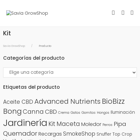
Kit
Savia GrowShop
Producto
Categorías del producto
Etiquetas del producto
BioBizz
Advanced Nutrients
Aceite CBD
Bong
Canna
CBD
Iluminación
Crema
Gatos
Gomitas
Hongos
Jardinería
Kit
Maceta
Pipa
Moledor
Perros
Quemador
SmokeShop
Recargas
Snuffer
Top Crop