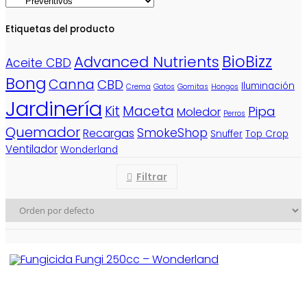
Etiquetas del producto
BioBizz
Advanced Nutrients
Aceite CBD
Bong
Canna
CBD
Iluminación
Crema
Gatos
Gomitas
Hongos
Jardinería
Kit
Maceta
Pipa
Moledor
Perros
Quemador
SmokeShop
Recargas
Snuffer
Top Crop
Ventilador
Wonderland
Filtrar