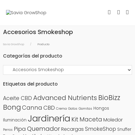
Accesorios Smokeshop
Savia GrowShop
Producto
Categorías del producto
Etiquetas del producto
BioBizz
Advanced Nutrients
Aceite CBD
Bong
Canna
CBD
Hongos
Crema
Gatos
Gomitas
Jardinería
Kit
Maceta
Moledor
Iluminación
Quemador
Pipa
SmokeShop
Recargas
Snuffer
Perros