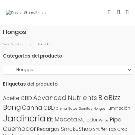
Hongos
Savia GrowShop
Producto
Categorías del producto
Etiquetas del producto
BioBizz
Advanced Nutrients
Aceite CBD
Bong
Canna
CBD
Iluminación
Crema
Gatos
Gomitas
Hongos
Jardinería
Kit
Maceta
Pipa
Moledor
Perros
Quemador
SmokeShop
Recargas
Snuffer
Top Crop