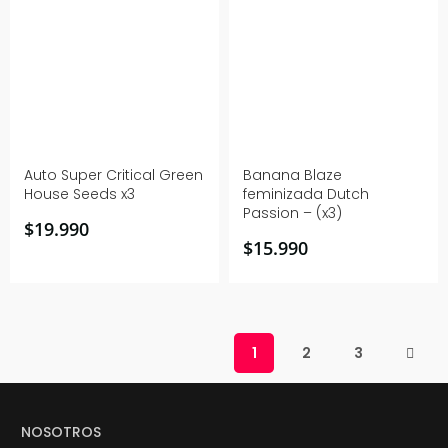
Auto Super Critical Green
Banana Blaze
House Seeds x3
feminizada Dutch
Passion – (x3)
$
19.990
$
15.990
1
2
3
NOSOTROS