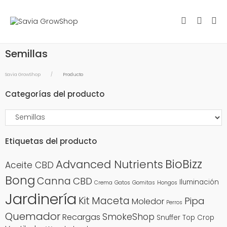
Semillas
Savia GrowShop
Producto
Categorías del producto
Etiquetas del producto
BioBizz
Advanced Nutrients
Aceite CBD
Bong
Canna
CBD
Iluminación
Crema
Gatos
Gomitas
Hongos
Jardinería
Kit
Maceta
Pipa
Moledor
Perros
Quemador
SmokeShop
Recargas
Snuffer
Top Crop