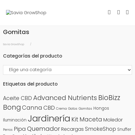
Gomitas
Savia GrowShop
Categorías del producto
Etiquetas del producto
BioBizz
Advanced Nutrients
Aceite CBD
Bong
Canna
CBD
Hongos
Crema
Gatos
Gomitas
Jardinería
Kit
Maceta
Moledor
Iluminación
Quemador
Pipa
SmokeShop
Recargas
Snuffer
Perros