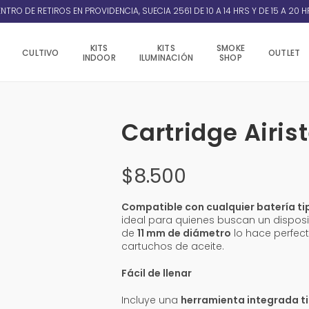
NTRO DE RETIROS EN PROVIDENCIA, SUECIA 2561 DE 10 A 14 HRS Y DE 15 A 20 H
KITS
KITS
SMOKE
CULTIVO
OUTLET
INDOOR
ILUMINACIÓN
SHOP
Cartridge Airi
$
8.500
Compatible con cualquier batería ti
ideal para quienes buscan un disposi
de
11 mm de diámetro
lo hace perfec
cartuchos de aceite.
Fácil de llenar
Incluye una
herramienta integrada t