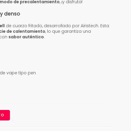
modo de precalentamiento
, ¡y disfruta!
 y denso
ll
de cuarzo fritado, desarrollado por Airistech. Esta
cie de calentamiento
, lo que garantiza una
 con
sabor auténtico
.
 de vape tipo pen
TO