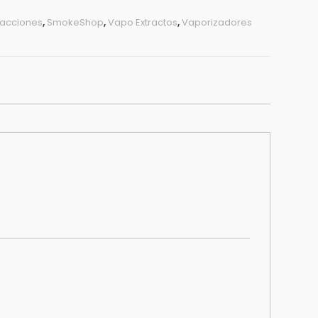
racciones
,
SmokeShop
,
Vapo Extractos
,
Vaporizadores