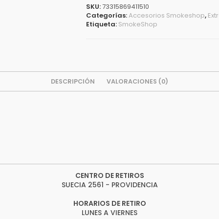
Black
SKU:
73315869411510
cantidad
Categorías:
Accesorios Smokeshop
,
Ext
Etiqueta:
SmokeShop
DESCRIPCIÓN
VALORACIONES (0)
CENTRO DE RETIROS
SUECIA 2561 - PROVIDENCIA
HORARIOS DE RETIRO
LUNES A VIERNES