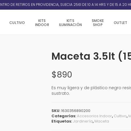
NTRO DE RETIROS EN PROVIDENCIA, SUECIA 2561 DE 10 A 14 HRS Y DE 15 A 20 H
KITS
KITS
SMOKE
CULTIVO
OUTLET
INDOOR
ILUMINACIÓN
SHOP
Maceta 3.5lt (1
$
890
Es muy ligera y de plástico negro res
sustrato.
SKU:
1630356890200
Categorías:
Accesorios Indoor
,
Cultivo
,
M
Etiquetas:
Jardinería
,
Maceta