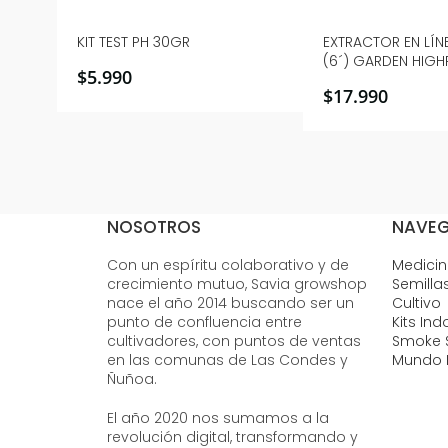
KIT TEST PH 30GR
EXTRACTOR EN LÍ
(6´) GARDEN HIG
$
5.990
$
17.990
NOSOTROS
NAVE
Con un espíritu colaborativo y de
Medici
crecimiento mutuo, Savia growshop
Semilla
nace el año 2014 buscando ser un
Cultivo
punto de confluencia entre
Kits Ind
cultivadores, con puntos de ventas
Smoke 
en las comunas de Las Condes y
Mundo 
Ñuñoa.
El año 2020 nos sumamos a la
revolución digital, transformando y