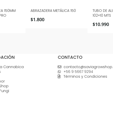
NEA 150MM
ABRAZADERA METÁLICA 150
TUBO DE ALU
HPRO
102×10 MTS
$
1.800
$
10.990
GACIÓN
CONTACTO
na Cannabica
contacto@saviagrowshop.
s
+56 9 5667 9294
Términos y Condiciones
oor
Shop
Fungi