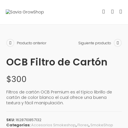
Saltar
al
contenido
Producto anterior
Siguiente producto
OCB Filtro de Cartón
$
300
Filtros de cartón OCB Premium es el típico librillo de
cartón de color blanco el cual ofrece una buena
textura y fácil manipulación.
SKU:
1628710857132
Categorías:
Accesorios Smokeshop
,
Flores
,
SmokeShop