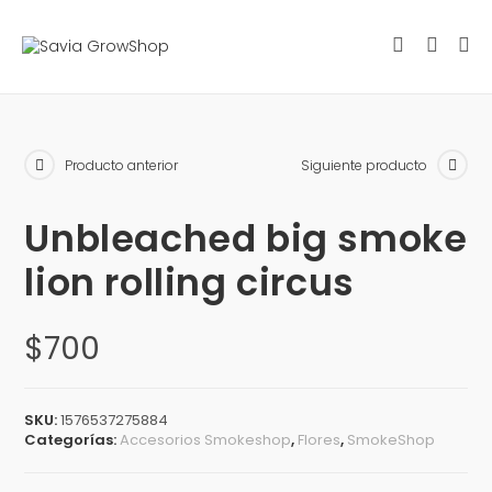
Producto anterior
Siguiente producto
Unbleached big smoke
lion rolling circus
$
700
SKU:
1576537275884
Categorías:
Accesorios Smokeshop
,
Flores
,
SmokeShop