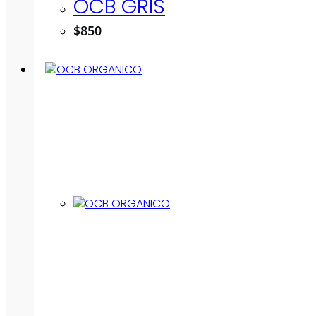
OCB GRIS
$
850