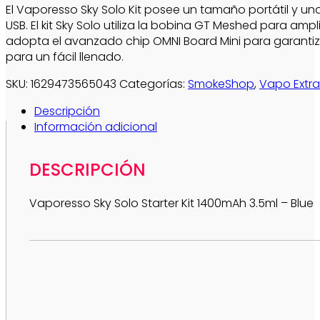
El Vaporesso Sky Solo Kit posee un tamaño portátil y u
USB. El kit Sky Solo utiliza la bobina GT Meshed para a
adopta el avanzado chip OMNI Board Mini para garantizar
para un fácil llenado.
SKU:
1629473565043
Categorías:
SmokeShop
,
Vapo Extr
Descripción
Información adicional
DESCRIPCIÓN
Vaporesso Sky Solo Starter Kit 1400mAh 3.5ml – Blue