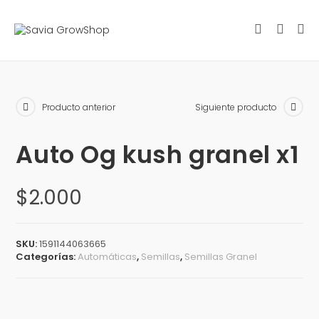
Producto anterior
Siguiente producto
Auto Og kush granel x1
$
2.000
SKU:
1591144063665
Categorías:
Automáticas
,
Semillas
,
Semillas Granel