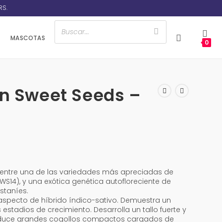
RS.
MASCOTAS
0
on Sweet Seeds –
n entre una de las variedades más apreciadas de
WS14), y una exótica genética autofloreciente de
staníes.
aspecto de híbrido índico-sativo. Demuestra un
estadios de crecimiento. Desarrolla un tallo fuerte y
 Produce grandes cogollos compactos cargados de