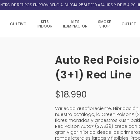
NTRO DE RETIROS EN PROVIDENCIA, SUECIA 2561 DE 10 A 14 HRS Y DE 15 A 20 H
KITS
KITS
SMOKE
CULTIVO
OUTLET
INDOOR
ILUMINACIÓN
SHOP
Auto Red Poisi
(3+1) Red Line
$
18.990
Variedad autofloreciente. Hibridació
nuestro catálogo, la Green Poison® (S
flores moradas y ancestros Kush paki
Red Poison Auto® (SWS39) crece con 
gran vigor híbrido desde los primeros 
ramas laterales largas y flexibles.