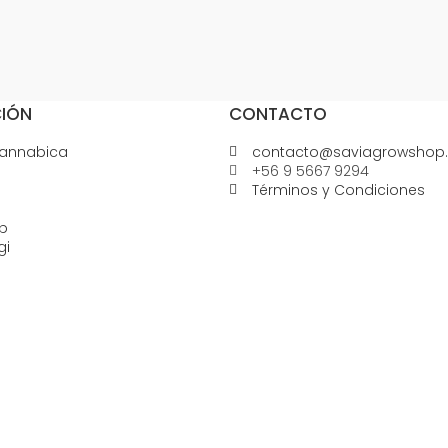
IÓN
CONTACTO
Cannabica
contacto@saviagrowshop.
+56 9 5667 9294
Términos y Condiciones
p
gi