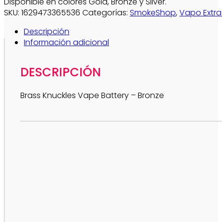
Disponible en colores Gold, Bronze y Silver.
SKU:
1629473365536
Categorías:
SmokeShop
,
Vapo Extra
Descripción
Información adicional
DESCRIPCIÓN
Brass Knuckles Vape Battery – Bronze