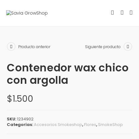
Producto anterior
Siguiente producto
Contenedor wax chico
con argolla
$
1.500
SKU:
1234902
Categorías:
Accesorios Smokeshop
,
Flores
,
SmokeShop