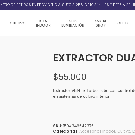
NTRO DE RETIROS EN PROVIDENCIA, SUECIA 2561 DE 10 A 14 HRS Y DE 15 A 20 H
KITS
KITS
SMOKE
CULTIVO
OUTLET
INDOOR
ILUMINACIÓN
SHOP
EXTRACTOR DUA
$
55.000
Extractor VENTS Turbo Tube con control de
en sistemas de cultivo interior.
SKU:
1594346642376
Categorías:
Accesorios Indoor
,
Cultivo
,
E