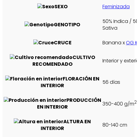
SEXO
Feminizada
50% Indica / 
GENOTIPO
Sativa
CRUCE
Banana
x
OG 
CULTIVO
Interior y exter
RECOMENDADO
FLORACIÓN EN
56 días
INTERIOR
PRODUCCIÓN
2
350-400 g/m
EN INTERIOR
ALTURA EN
80-140 cm
INTERIOR