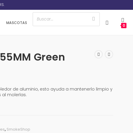
RS.
MASCOTAS
0
r 55MM Green
ledor de aluminio, esto ayuda a mantenerlo limpio y
 al molerlas.
res
,
SmokeShop