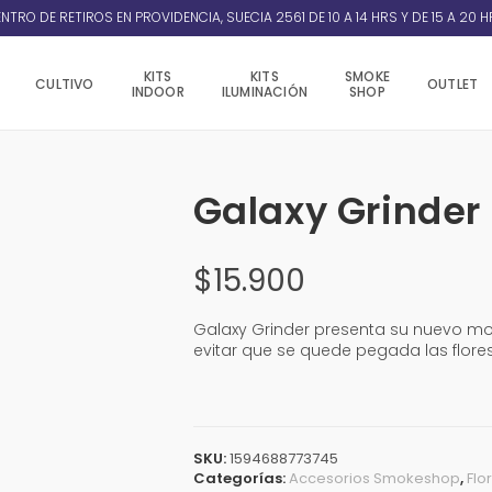
NTRO DE RETIROS EN PROVIDENCIA, SUECIA 2561 DE 10 A 14 HRS Y DE 15 A 20 H
KITS
KITS
SMOKE
CULTIVO
OUTLET
INDOOR
ILUMINACIÓN
SHOP
Galaxy Grinde
$
15.900
Galaxy Grinder presenta su nuevo mo
evitar que se quede pegada las flores
SKU:
1594688773745
Categorías:
Accesorios Smokeshop
,
Flo