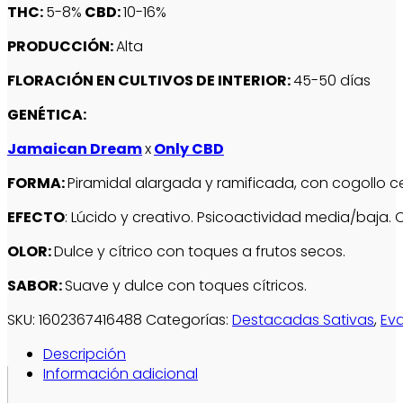
THC:
5-8%
CBD:
10-16%
PRODUCCIÓN:
Alta
FLORACIÓN EN CULTIVOS DE INTERIOR:
45-50 días
GENÉTICA:
Jamaican Dream
x
Only CBD
FORMA:
Piramidal alargada y ramificada, con cogollo c
EFECTO
: Lúcido y creativo. Psicoactividad media/baja.
OLOR:
Dulce y cítrico con toques a frutos secos.
SABOR:
Suave y dulce con toques cítricos.
SKU:
1602367416488
Categorías:
Destacadas Sativas
,
Ev
Descripción
Información adicional