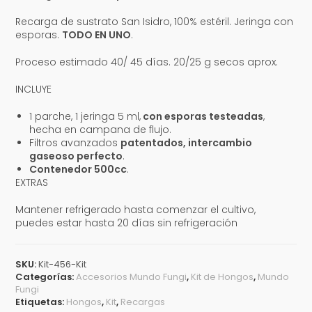
Recarga de sustrato San Isidro, 100% estéril. Jeringa con
esporas.
TODO EN UNO
.
Proceso estimado 40/ 45 días. 20/25 g secos aprox.
INCLUYE
1 parche, 1 jeringa 5 ml,
con esporas testeadas
,
hecha en campana de flujo.
Filtros avanzados
patentados, intercambio
gaseoso perfecto
.
Contenedor 500cc
.
EXTRAS
Mantener refrigerado hasta comenzar el cultivo,
puedes estar hasta 20 días sin refrigeración
SKU:
Kit-456-Kit
Categorías:
Accesorios Mundo Fungi
,
Kit de Hongos
,
Mundo
Fungi
Etiquetas:
Hongos
,
Kit
,
Recargas