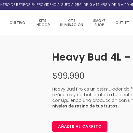
NTRO DE RETIROS EN PROVIDENCIA, SUECIA 2561 DE 10 A 14 HRS Y DE 15 A 20 H
KITS
KITS
SMOKE
CULTIVO
OUTLET
INDOOR
ILUMINACIÓN
SHOP
Heavy Bud 4L –
$
99.990
Heavy Bud Pro es un estimulador de f
azúcares y carbohidratos a tu planta 
consiguiendo una producción con u
niveles de resina de tus frutos.
AÑADIR AL CARRITO