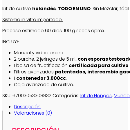
Kit de cultivo
holandés
,
TODO EN UNO
. Sin Mezclar, fáci
Sistema in vitro importado.
Proceso estimado 60 días. 100 g secos aprox.
INCLUYE
Manual y video online.
2 parche, 2 jeringas de 5 ml
, con esporas testead
1 bolsa de fructificación
certificada para cultiv
Filtros avanzados
patentados, intercambio gas
1
contenedor 3.000cc
.
Caja avanzada de cultivo.
SKU:
67003053308832
Categorías:
Kit de Hongos
,
Mundo 
Descripción
Valoraciones (0)