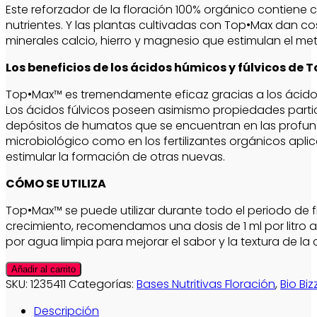
Este reforzador de la floración 100% orgánico contien
nutrientes. Y las plantas cultivadas con Top•Max dan co
minerales calcio, hierro y magnesio que estimulan el me
Los beneficios de los ácidos húmicos y fúlvicos de
Top•Max™ es tremendamente eficaz gracias a los ácidos
Los ácidos fúlvicos poseen asimismo propiedades partic
depósitos de humatos que se encuentran en las profundid
microbiológico como en los fertilizantes orgánicos apli
estimular la formación de otras nuevas.
CÓMO SE UTILIZA
Top•Max™ se puede utilizar durante todo el periodo de 
crecimiento, recomendamos una dosis de 1 ml por litro 
por agua limpia para mejorar el sabor y la textura de la
Top
Añadir al carrito
Max
SKU:
1235411
Categorías:
Bases Nutritivas Floración
,
Bio Biz
500
Descripción
ml