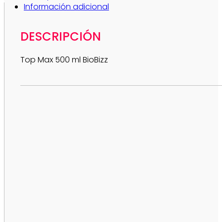
Información adicional
BioBizz
cantidad
DESCRIPCIÓN
Top Max 500 ml BioBizz