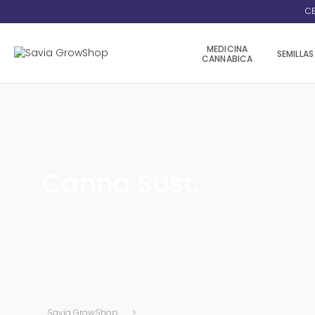
CE
MEDICINA
SEMILLAS
CANNABICA
Canna Sust.
Savia GrowShop