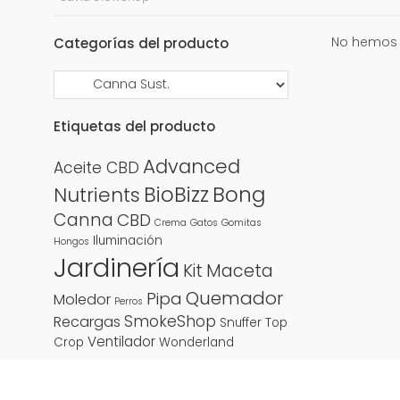
No hemos 
Categorías del producto
Etiquetas del producto
Advanced
Aceite CBD
BioBizz
Bong
Nutrients
Canna
CBD
Crema
Gatos
Gomitas
Iluminación
Hongos
Jardinería
Kit
Maceta
Quemador
Pipa
Moledor
Perros
SmokeShop
Recargas
Snuffer
Top
Ventilador
Crop
Wonderland