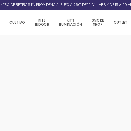
NTRO DE RETIROS EN PROVIDENCIA, SUECIA 2561 DE 10 A 14 HRS Y DE 15 A 20 H
KITS
KITS
SMOKE
CULTIVO
OUTLET
INDOOR
ILUMINACIÓN
SHOP